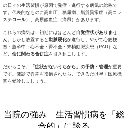
の日々の生活習慣が原因で発症・進行する病気の総称で
す。代表的なものに高血圧、糖尿病、脂質異常症（高コレ
ステロール）、高尿酸血症（痛風）があります。
これらの病気は、初期にはほとんど
自覚症状がありませ
ん
。しかし放置すると
動脈硬化
が進行し、やがて心筋梗
塞・脳卒中・心不全・腎不全・末梢動脈疾患（PAD）な
ど、
命に関わる合併症
を引き起こします。
だからこそ、
「症状がないうちから」の予防・管理
が重要
です。健診で異常を指摘されたら、できるだけ早く医療機
関を受診しましょう。
当院の強み 生活習慣病を「総
合的」に診る