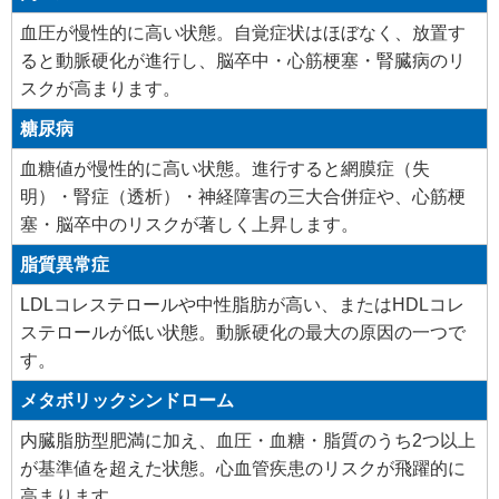
血圧が慢性的に高い状態。自覚症状はほぼなく、放置す
ると動脈硬化が進行し、脳卒中・心筋梗塞・腎臓病のリ
スクが高まります。
糖尿病
血糖値が慢性的に高い状態。進行すると網膜症（失
明）・腎症（透析）・神経障害の三大合併症や、心筋梗
塞・脳卒中のリスクが著しく上昇します。
脂質異常症
LDLコレステロールや中性脂肪が高い、またはHDLコレ
ステロールが低い状態。動脈硬化の最大の原因の一つで
す。
メタボリックシンドローム
内臓脂肪型肥満に加え、血圧・血糖・脂質のうち2つ以上
が基準値を超えた状態。心血管疾患のリスクが飛躍的に
高まります。